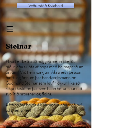
Veðurstöð Kvíaholti
Steinar
Hvort er betra að höggva menn í herðar
niður eða skjóta af boga með heima­gerðum
örv­um? Við heim­sækjum Akra­nes í þessum
þætti og finnum þar hand­verks­mann­inn
Guð­mund Steinar sem leyfir okkur líka að
kíkja í kistil­inn þar sem hann hefur spunnið
svo­lítið hross­hár og fleira.
Þáttinn má heyra á Kjarninn.is eða með því
að smella
hér!